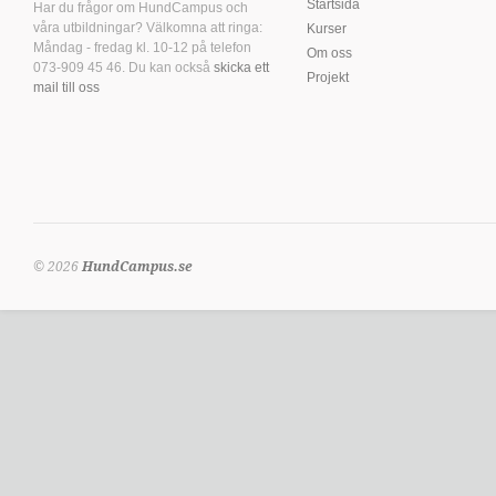
Startsida
Har du frågor om HundCampus och
våra utbildningar? Välkomna att ringa:
Kurser
Måndag - fredag kl. 10-12 på telefon
Om oss
073-909 45 46. Du kan också
skicka ett
Projekt
mail till oss
© 2026
HundCampus.se